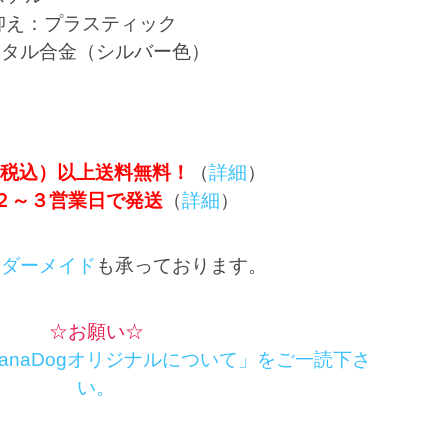
抑え：プラスティック
メタル合金（シルバー色）
0円(税込）以上送料無料！
（
詳細
）
２～３営業日で発送
（
詳細
）
ーダーメイド
も承っております。
☆お願い☆
tanaDogオリジナルについて」をご一読下さ
い。