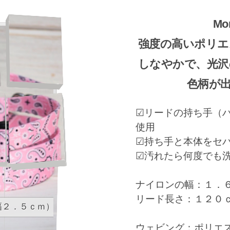
Mo
強度の高いポリエ
しなやかで、光沢
色柄が
☑リードの持ち手（
使用
☑持ち手と本体をセパ
☑汚れたら何度でも
ナイロンの幅：１．
リード長さ：１２０
首輪（幅２．５ｃｍ）
ウェビング：ポリエ