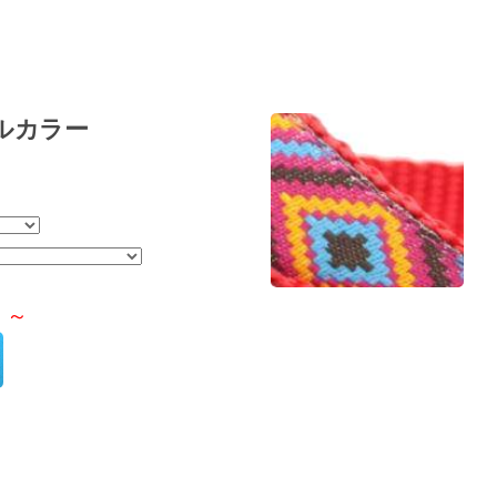
ルカラー
）～