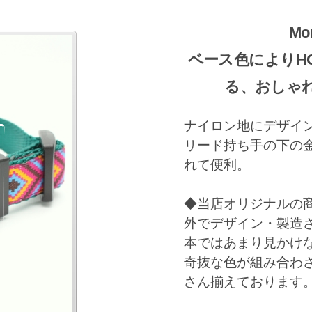
Mo
ベース色によりH
る、おしゃれ
ナイロン地にデザイ
リード持ち手の下の
れて便利。
◆当店オリジナルの
外でデザイン・製造
本ではあまり見かけ
奇抜な色が組み合わ
リード
さん揃えております