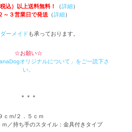
0円(税込）以上送料無料！
（
詳細
）
２～３営業日で発送
（
詳細
）
ーダーメイド
も承っております。
☆お願い☆
tanaDogオリジナルについて」をご一読下さ
い。
＊＊＊
９ｃｍ/２．５ｃｍ
ｃｍ／持ち手のスタイル：金具付きタイプ