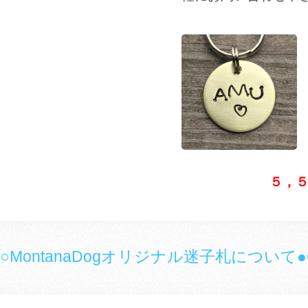
５，
◎○MontanaDogオリジナル迷子札について●