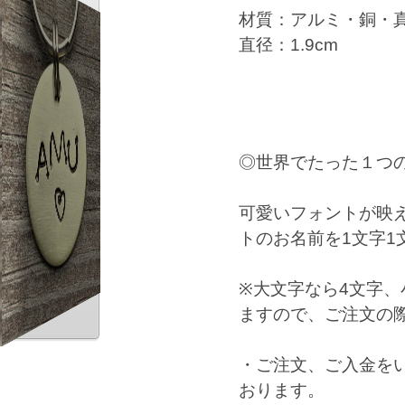
材質：アルミ・銅・
直径：1.9cm
◎世界でたった１つ
可愛いフォントが映
トのお名前を1文字1
※大文字なら4文字
ブラス
ますので、ご注文の
・ご注文、ご入金を
おります。