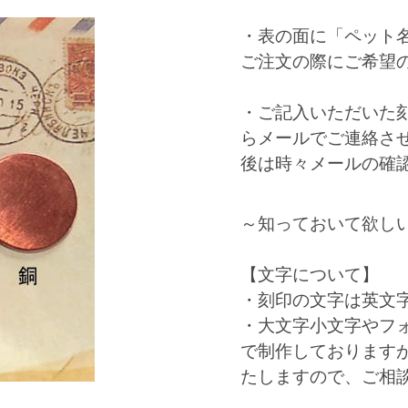
・表の面に「ペット
ご注文の際にご希望
・ご記入いただいた
らメールでご連絡さ
後は時々メールの確
～知っておいて欲し
【文字について】
・刻印の文字は英文
・大文字小文字やフ
で制作しております
たしますので、ご相