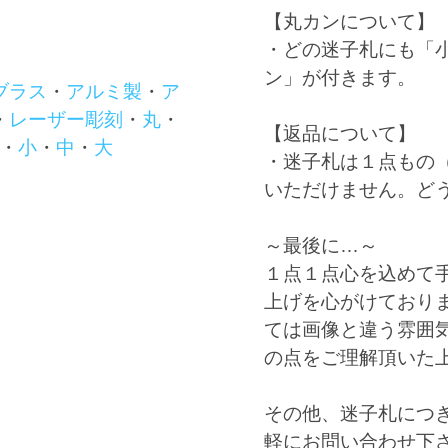
【丸カンについて】
・どの迷子札にも「
ン」が付きます。
ブラス
・
アルミ製
・
ア
・
レーザー彫刻
・
丸
・
【返品について】
・
小
・
中
・
大
・迷子札は１点もの
いただけません。ど
～最後に…～
１点１点心を込めて
上げを心がけており
ては画像と違う雰囲
の点をご理解頂いた
その他、迷子札につ
軽にお問い合わせ下