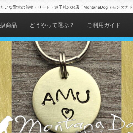
たいな愛犬の首輪・リード・迷子札のお店「MontanaDog（モンタナ
扱商品
どうやって選ぶ？
ご利用ガイド