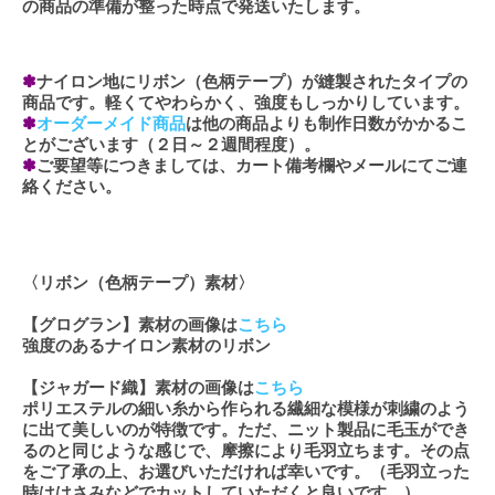
の商品の準備が整った時点で発送いたします。
✽
ナイロン地にリボン（色柄テープ）が縫製されたタイプの
商品です。軽くてやわらかく、強度もしっかりしています。
✽
オーダーメイド商品
は他の商品よりも制作日数がかかるこ
とがございます（２日～２週間程度）。
✽
ご要望等につきましては、カート備考欄やメールにてご連
絡ください。
〈リボン（色柄テープ）素材〉
【グログラン】素材の画像は
こちら
強度のあるナイロン素材のリボン
【ジャガード織】素材の画像は
こちら
ポリエステルの細い糸から作られる繊細な模様が刺繍のよう
に出て美しいのが特徴です。ただ、ニット製品に毛玉ができ
るのと同じような感じで、摩擦により毛羽立ちます。その点
をご了承の上、お選びいただければ幸いです。（毛羽立った
時ははさみなどでカットしていただくと良いです。）