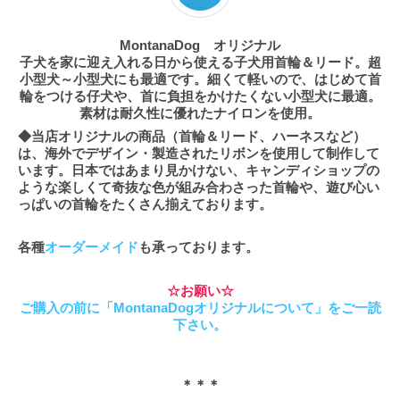
MontanaDog オリジナル
子犬を家に迎え入れる日から使える子犬用首輪＆リード。超
小型犬～小型犬にも最適です。細くて軽いので、はじめて首
輪をつける仔犬や、首に負担をかけたくない小型犬に最適。
素材は耐久性に優れたナイロンを使用。
◆当店オリジナルの商品（首輪＆リード、ハーネスなど）
は、海外でデザイン・製造されたリボンを使用して制作して
います。日本ではあまり見かけない、キャンディショップの
ような楽しくて奇抜な色が組み合わさった首輪や、遊び心い
っぱいの首輪をたくさん揃えております。
各種
オーダーメイド
も承っております。
☆お願い☆
ご購入の前に「MontanaDogオリジナルについて」をご一読
下さい。
＊＊＊