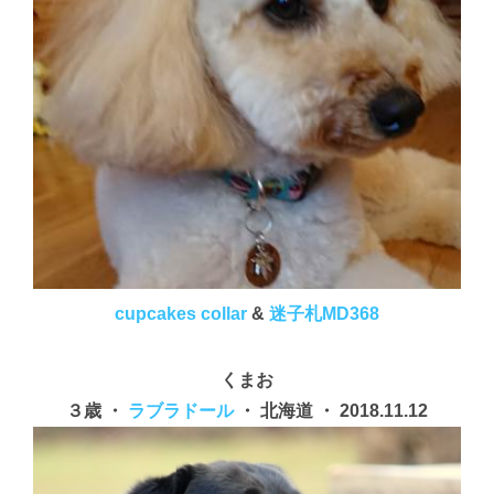
cupcakes collar
&
迷子札MD368
くまお
３歳 ・
ラブラドール
・ 北海道 ・ 2018.11.12