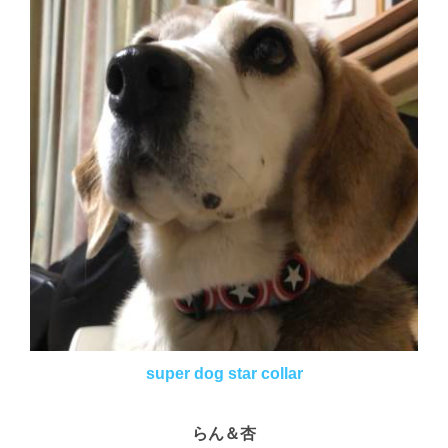
super dog star collar
らん＆杏