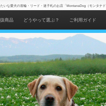
たいな愛犬の首輪・リード・迷子札のお店「MontanaDog（モンタナ
扱商品
どうやって選ぶ？
ご利用ガイド