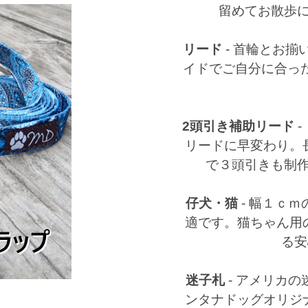
留めてお散歩に
リード
-
首輪とお揃
イドでご自分に合っ
2頭引き補助リード
-
リードに早変わり。
で３頭引きも制
仔犬・猫
-
幅１ｃｍ
適です。猫ちゃん用
る安
迷子札
-
アメリカの
ンタナドッグオリジ